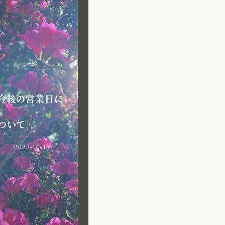
今後の営業日に
私から一
母から娘へ
ついて
にあった
2023-07-11
2023-10-17
2023-03