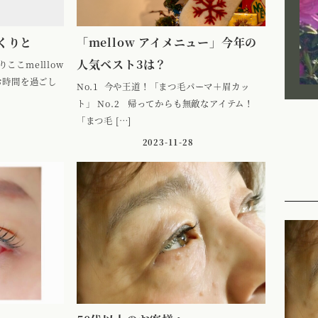
くりと
「mellow アイメニュー」今年の
人気ベスト3は？
りここmelllow
お時間を過ごし
No.1 今や王道！「まつ毛パーマ＋眉カッ
ト」 No.2 帰ってからも無敵なアイテム！
「まつ毛 […]
2023-11-28