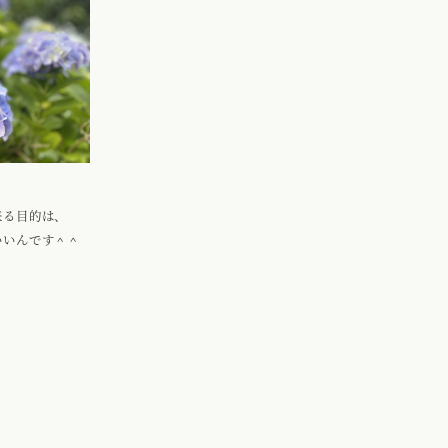
来る目的は、
いいんです＾＾