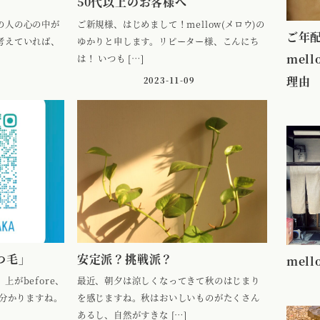
50代以上のお客様へ
の人の心の中が
ご新規様、はじめまして！mellow(メロウ)の
ご年
考えていれば、
ゆかりと申します。リピーター様、こんにち
mel
は！ いつも […]
理由
2023-11-09
つ毛」
安定派？挑戦派？
mel
上がbefore、
最近、朝夕は涼しくなってきて秋のはじまり
も分かりますね。
を感じますね。秋はおいしいものがたくさん
あるし、自然がすきな […]