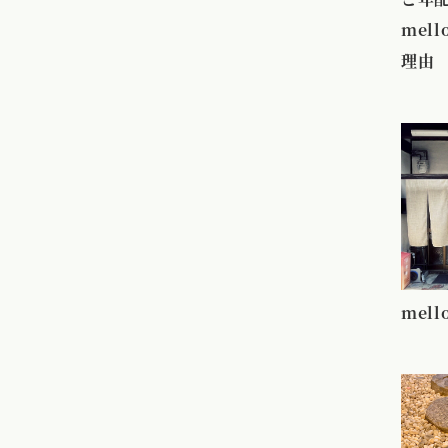
mel
理由
mel