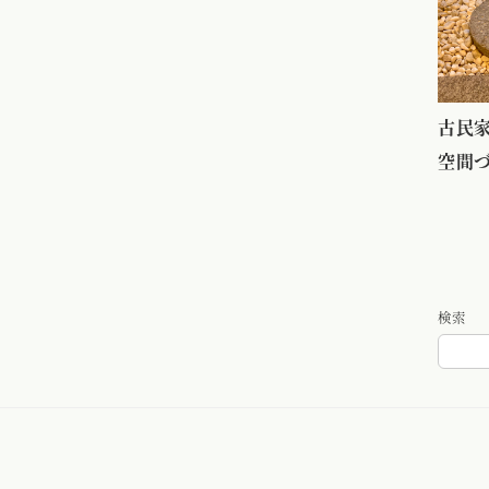
古民家
空間
検索
Blog – ブログ
Gallery – 写真
Staff – スタッフ
Access – アクセ