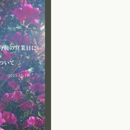
今後の営業日に
私から一
母から娘へ
ついて
にあった
2023-07-11
2023-10-17
2023-03