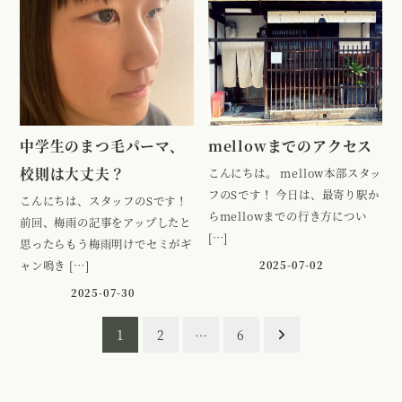
中学生のまつ毛パーマ、
mellowまでのアクセス
校則は大丈夫？
こんにちは。 mellow本部スタッ
フのSです！ 今日は、最寄り駅か
こんにちは、スタッフのSです！
らmellowまでの行き方につい
前回、梅雨の記事をアップしたと
[…]
思ったらもう梅雨明けでセミがギ
ャン鳴き […]
2025-07-02
2025-07-30
投
1
2
…
6
稿