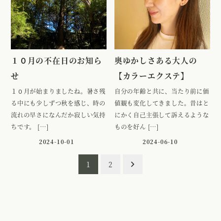
１０月の不在日のお知ら
奥ゆかしさある大人の
せ
【カラーエクステ】
１０月が始まりましたね。暑さ残
自分の年齢と共に、当たり前に価
る中にも少しずつ秋を感じ、時の
値観も変化してきました。昔はと
流れの早さになんだか寂しい気持
にかく自己主張して訴えるような
ちです。 […]
ものを好ん […]
2024-10-01
2024-06-10
投
1
2
稿
の