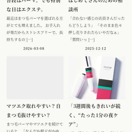
普段はパーマ。でも特別
はじめてさんのための相
な日はエクステ。
談所
最近はまつ毛パーマを選ばれる方
「合わない感じの店員さんだった
がとても増えました。 お手入れ
らどうしよう」 「そのまま色々
が楽だからストレスフリーで、長
押し売りされたらいやだなぁ」
持ちするの […]
「質問いっ […]
2026-03-08
2025-12-12
マツエク取れやすい？自
「3週間後もきれいが続
まつ毛抜けやすい？
く、“たった1分の夜ケ
ア”」
まつ毛パーマやマツエクを続けて
いると、「なんだか根元がかゆ