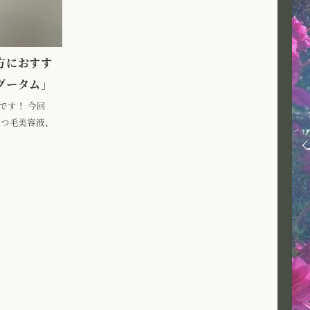
方におすす
グータム」
です！ 今回
まつ毛美容液、