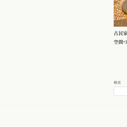
古民家
空間
検索
Blog – ブログ
Gallery – 写真
Staff – スタッフ
Access – アクセ