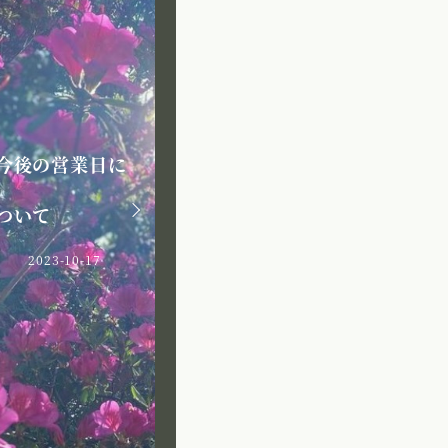
今後の営業日に
私から一
母から娘へ
ついて
にあった
2023-07-11
2023-10-17
2023-03