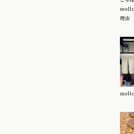
mel
理由
mel