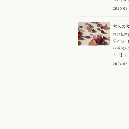
2020-02
大人のカ
気分転換
堂々の一
味が大人
ンド】 […
2024-06
About – 私たちについて