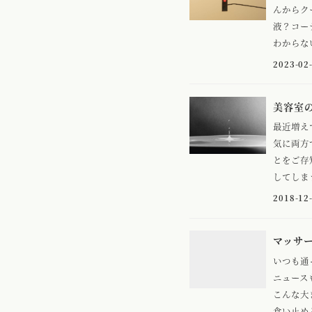
んからク
液？コー
わからない
2023-02
美容室
最近増え
気に両方
とをご存
してしまう
2018-12
マッサ
いつも通
ニュース
こんな大
食い止める