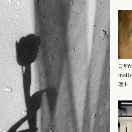
ご年
mel
理由