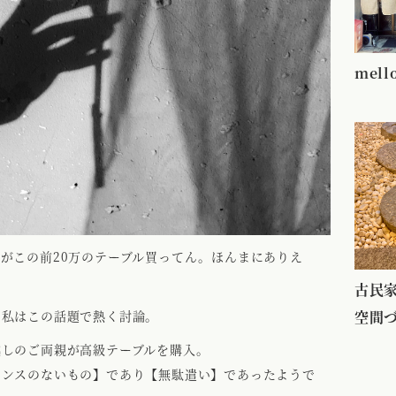
mel
がこの前20万のテーブル買ってん。ほんまにありえ
古民家
と私はこの話題で熱く討論。
空間
越しのご両親が高級テーブルを購入。
センスのないもの】であり【無駄遣い】であったようで