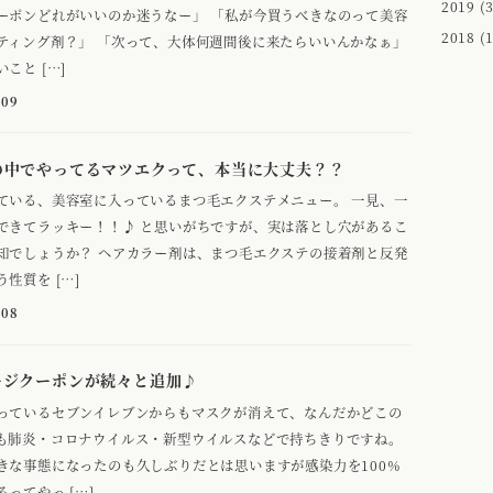
2019
(3
ーポンどれがいいのか迷うなー」 「私が今買うべきなのって美容
2018
(1
ティング剤？」 「次って、大体何週間後に来たらいいんかなぁ」
こと […]
-09
の中でやってるマツエクって、本当に大丈夫？？
ている、美容室に入っているまつ毛エクステメニュー。 一見、一
できてラッキー！！♪ と思いがちですが、実は落とし穴があるこ
知でしょうか？ ヘアカラー剤は、まつ毛エクステの接着剤と反発
性質を […]
-08
ージクーポンが続々と追加♪
っているセブンイレブンからもマスクが消えて、なんだかどこの
も肺炎・コロナウイルス・新型ウイルスなどで持ちきりですね。
きな事態になったのも久しぶりだとは思いますが感染力を100%
ってやっ […]