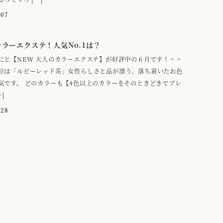
-07
ラーエクステ！人気No.1は？
にと【NEW 大人のカラーエクステ】が好評中の６月です！＾＾
位は「ルビーレッド系」女性らしさと品が漂う、落ち着いたお色
気です。 どのカラーも【4色以上のカラーをそのときどきでブレ
]
-28
Blog – ブログ
Gallery – 写真
Staff – スタッフ
Access – アクセ