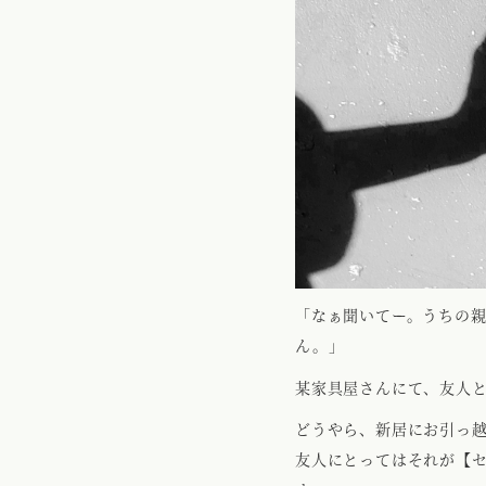
「なぁ聞いてー。うちの親
ん。」
某家具屋さんにて、友人
どうやら、新居にお引っ
友人にとってはそれが【