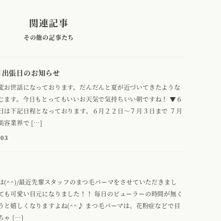
関連記事
月出張日のお知らせ
変お世話になっております。だんだんと夏が近づいてきたような
じます。今日もとってもいいお天気で気持ちいい朝ですね！ ▼６
日は下記日程となっております。６月２２日～７月３日まで ７月
容業界で […]
-03
は(^^)/最近先輩スタッフのまつ毛パーマをさせていただきまし
ても可愛い目元になりました！！ 毎日のビューラーの時間が無く
うと嬉しくなりますよね(^^♪ まつ毛パーマは、花粉症などで目
ゃ […]