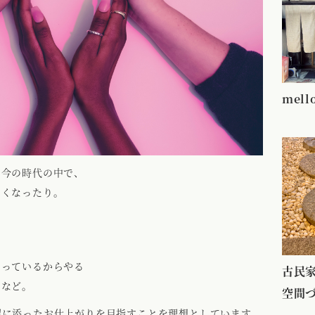
mel
る今の時代の中で、
なくなったり。
やっているからやる
古民家
など。
空間
望に添ったお仕上がりを目指すことを理想としています。