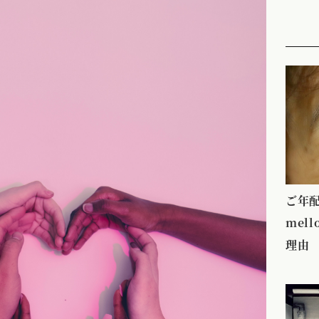
ご年
mel
理由