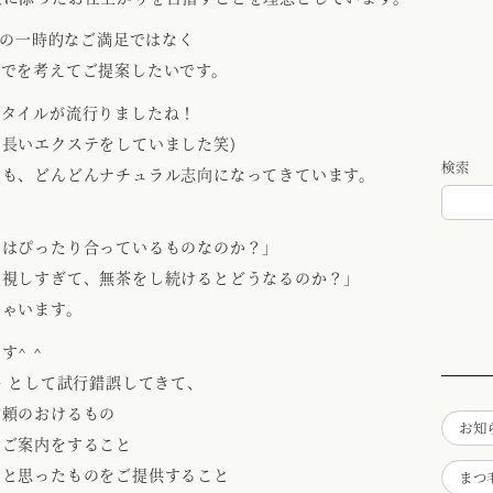
だけの一時的なご満足ではなく
までを考えてご提案したいです。
スタイルが流行りましたね！
長いエクステをしていました笑)
検索
ンも、どんどんナチュラル志向になってきています。
とはぴったり合っているものなのか？」
重視しすぎて、無茶をし続けるとどうなるのか？」
しゃいます。
^ ^
ー として試行錯誤してきて、
信頼のおけるもの
お知
たご案内をすること
いと思ったものをご提供すること
まつ