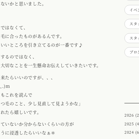
はないかと思いました。
イベ
スタ
のではなくて、
つ毛に合ったものがあるんです。
スタ
るいいところを引き立てるのが一番です♪
ブロ
求するのではなく、
に大切なことを一生懸命お伝えしていきたいです。
出来たらいいのですが、、、
.)m
でもこれを読んで
まつ毛のこと、少し見直して見ようかな」
くれたら嬉しいです。
2026
(2
けていないか分からないくらいの方が
2025
(4
2024
(6
ように浸透したらいいなぁ＊