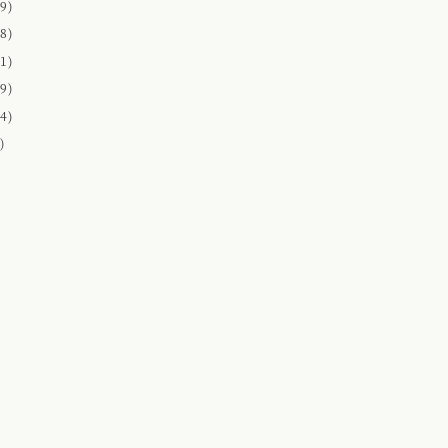
9)
8)
1)
9)
4)
)