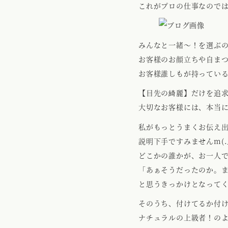
これがプロの仕事なので
みんなと一緒～！を選ぶ
お客様のお顔立ちや自ま
お客様誰しもが持ってい
【目先の綺麗】だけを追
大切なお客様には、本当
私がもっとうまくお伝え
説明下手ですみませんm(._
どこかの誰かが、お一人
「あぁそうだったのか。
と思うきっかけとなって
そのうち、付けてるか付
ナチュラルの上級者！の