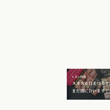
古い投稿
スカスカ自まつ毛さ
まだ間に合います！