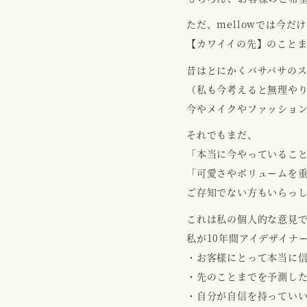
ただ、mellowでは今
【カワイイの先】のこと
昔はとにかくバサバサの
（私も今考えると無理やり
今やメイクやファッショ
それでもまだ、
「本当に今やっているこ
「可愛さやボリュームを
ご存知でない方もいらっ
これは私の個人的な意見です
私が10年間アイデザイナ
・お客様にとって本当に
・先のことまでを予測し
・自分が自信を持ってい