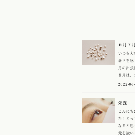
６月７
いつも大
暑さを感
月の出張
８月は、美
2022-06
栄養
こんにち
た！とっ
なると思
元を掻いち