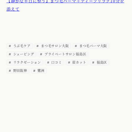
【静かな平日に整う】まつ毛パーマ＋ディープリラク10分を
添えて
うぶ毛ケア
まつ毛サロン大阪
まつ毛パーマ大阪
シェービング
プライベートサロン福島区
リラクゼーション
口コミ
眉カット
福島区
野田阪神
鷺洲