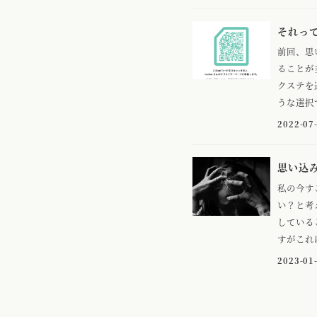
それっ
前回、思
ることが
クステを
うな選択で
2022-07
思い込
私の今す
い？と考
している
すがこれは
2023-01