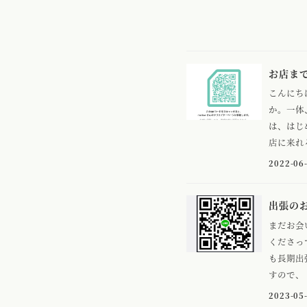
お店ま
こんにち
か。一体
は、はじ
店に来れ
2022-06
出張のお知
まだお会
くださっ
も長期出
すので、 
2023-05