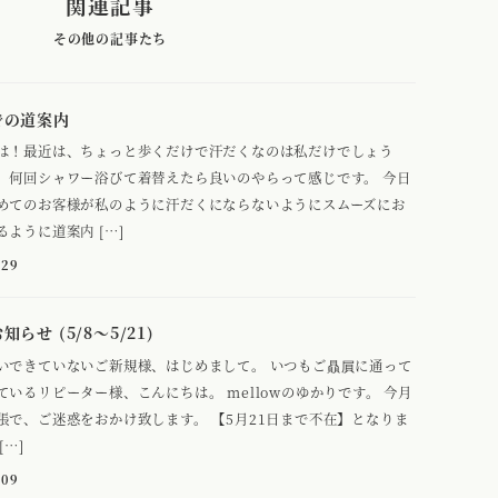
関連記事
での道案内
は！最近は、ちょっと歩くだけで汗だくなのは私だけでしょう
、何回シャワー浴びて着替えたら良いのやらって感じです。 今日
めてのお客様が私のように汗だくにならないようにスムーズにお
るように道案内 […]
-29
らせ (5/8～5/21)
いできていないご新規様、はじめまして。 いつもご贔屓に通って
ているリピーター様、こんにちは。 mellowのゆかりです。 今月
張で、ご迷惑をおかけ致します。 【5月21日まで不在】となりま
[…]
-09