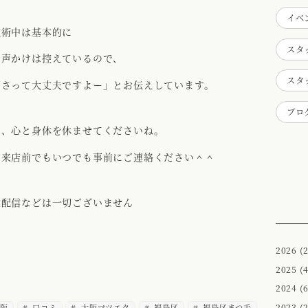
イベ
施術中は基本的に
スタ
お声かけは控えているので、
スタ
下さって大丈夫ですよー」とお伝えしています。
ブロ
と、心と身体を休ませてくださいね。
ご来店前でもいつでも事前にご連絡ください＾＾
業配信などは一切ございません
2026
(2
2025
(4
2024
(6
2023
(2
阪
口コミ
大阪マツエク
福島区
福島区まつ毛