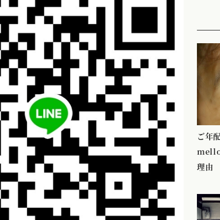
ご年
mel
理由