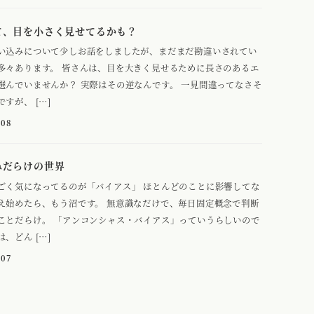
て、目を小さく見せてるかも？
い込みについて少しお話をしましたが、まだまだ勘違いされてい
多々あります。 皆さんは、目を大きく見せるために長さのあるエ
選んでいませんか？ 実際はその逆なんです。 一見間違ってなさそ
すが、 […]
-08
みだらけの世界
ごく気になってるのが「バイアス」 ほとんどのことに影響してな
え始めたら、もう沼です。 無意識なだけで、毎日固定概念で判断
ことだらけ。 「アンコンシャス・バイアス」っていうらしいので
、どん […]
-07